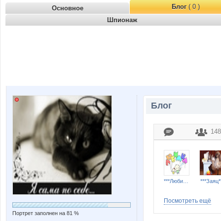
Блог
( 0 )
Основное
Шпионаж
Блог
148
***Любимка***
***Заяц*
Посмотреть ещё
Портрет заполнен на 81 %