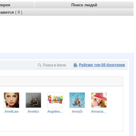
лерея
Поиск людей
равится
( 9 )
Рейтинг топ-50 блоггеров
AmeliLaw
Ameliss
Angelina2307
AnnaSi
Annastasiay