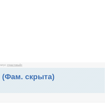
статус
«трастовый»
 (Фам. скрыта)