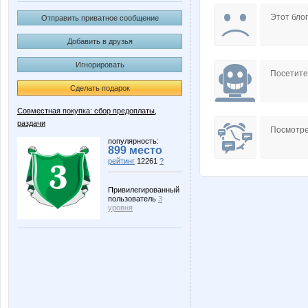
Anutik
Anyt
Этот блог
Отправить приватное сообщение
Добавить в друзья
Игнорировать
Hurma
InnaUm
Посетит
Сделать подарок
Совместная покупка: сбор предоплаты,
раздачи
Lenusik_85
Lia85
Посмотре
популярность:
899 место
рейтинг
12261
?
Narmebel
Nasenk
Привилегированный
пользователь
3
уровня
Shapula2009
Six