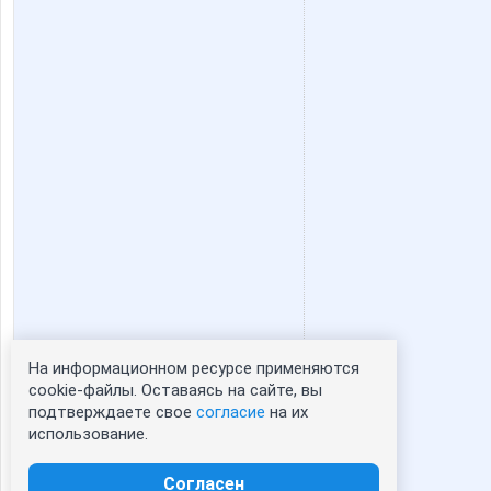
Ya-vozduch
ZALAM
azaliya
belka
inzin
kalinka
lediX
lenchik
На информационном ресурсе применяются
Статистика портрета:
cookie-файлы. Оставаясь на сайте, вы
musika
n@t@li_
подтверждаете свое
согласие
на их
сейчас просматривают портрет - 0
использование.
зарегистрированные пользователи
посетившие портрет за 7 дней - 1
Согласен