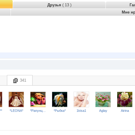
Друзья
( 13 )
Га
Мне н
341
**
*LEONA*
*Рапунцель*
*Рыбка*
1kisa1
Aglay
Airina