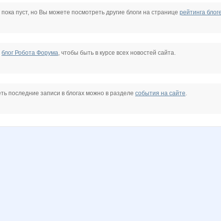
B00lka
Beatrisa
Biyani
Carolink@
Choly
ElenDo
 пока пуст, но Вы можете посмотреть другие блоги на странице
рейтинга блог
nichka
Irinabzina
Irisko
Julia17
Kathrin
KissNet
Kittyk
е
блог Робота Форума
, чтобы быть в курсе всех новостей сайта.
Liberti
Lightlana
Lonza
Mama Lilia
MamaNT
Marietta
ть последние записи в блогах можно в разделе
события на сайте
.
a
Nata1
Nata30
Natali74
Nery
Nirkova
Nutka
Sonata84
Sonya43
Sorbet
Svetylya20
Tau
Tigrushechka