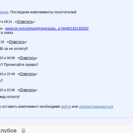
книге
. Последние комплименты посетителей:
«
Ответить
»
 в 08:21
а -
www.nn.ru/community/sp/razda...e.html#230140592
а заказ.
«
Ответить
»
:18
Б за не оплату!!
«
Ответить
»
15 в 00:08
з? Прочитайте приват!
«
Ответить
»
15 в 22:49
з?
«
Ответить
»
15 в 22:06
жду оплату!
ы оставить комплимент необходимо
войти
или
зарегистрироваться
 клубов