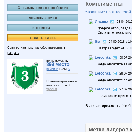
Комплименты
Отправить приватное сообщение
5 комплиментов в гостевой 
Добавить в друзья
Ильяна
23.04.2019
Игнорировать
Доброе утро, раздач
Оплатите пожалуйст
Сделать подарок
Six
04.09.2018 в 10
Совместная покупка: сбор предоплаты,
Завтра будет ЧС и Ш
раздачи
Lerochka
30.07.20
популярность:
899 место
когда оплатите зака
рейтинг
12261
?
Lerochka
28.07.20
когда оплатите зака
Привилегированный
пользователь
3
уровня
Lerochka
27.07.20
прочитайте приват! 
Вы не авторизованы! Чтоб
Метки лидеров