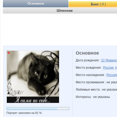
Основное
Блог
( 0 )
Шпионаж
Основное
Дата рождения :
22 Январ
Место рождения :
Россия
,
Н
Место нахождения :
Россия
Место проживания : не ука
Любимые места : не указа
Интересы : не указаны
Портрет заполнен на 81 %