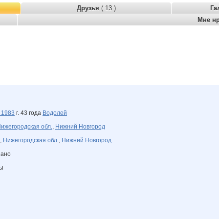
Друзья
( 13 )
Га
Мне н
я
1983
г. 43 года
Водолей
ижегородская обл.
,
Нижний Новгород
,
Нижегородская обл.
,
Нижний Новгород
зано
ны