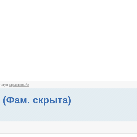
статус
«трастовый»
 (Фам. скрыта)